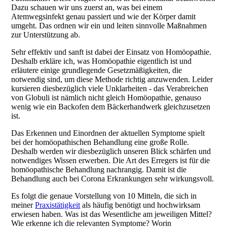
Dazu schauen wir uns zuerst an, was bei einem
Atemwegsinfekt genau passiert und wie der Körper damit
umgeht. Das ordnen wir ein und leiten sinnvolle Maßnahmen
zur Unterstützung ab.
Sehr effektiv und sanft ist dabei der Einsatz von Homöopathie.
Deshalb erkläre ich, was Homöopathie eigentlich ist und
erläutere einige grundlegende Gesetzmäßigkeiten, die
notwendig sind, um diese Methode richtig anzuwenden. Leider
kursieren diesbezüglich viele Unklarheiten - das Verabreichen
von Globuli ist nämlich nicht gleich Homöopathie, genauso
wenig wie ein Backofen dem Bäckerhandwerk gleichzusetzen
ist.
Das Erkennen und Einordnen der aktuellen Symptome spielt
bei der homöopathischen Behandlung eine große Rolle.
Deshalb werden wir diesbezüglich unseren Blick schärfen und
notwendiges Wissen erwerben. Die Art des Erregers ist für die
homöopathische Behandlung nachrangig. Damit ist die
Behandlung auch bei Corona Erkrankungen sehr wirkungsvoll.
Es folgt die genaue Vorstellung von 10 Mitteln, die sich in
meiner
Praxistätigkeit
als häufig benötigt und hochwirksam
erwiesen haben. Was ist das Wesentliche am jeweiligen Mittel?
Wie erkenne ich die relevanten Symptome? Worin